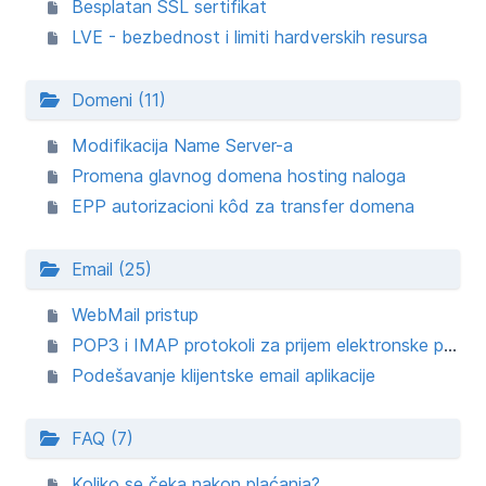
Besplatan SSL sertifikat
LVE - bezbednost i limiti hardverskih resursa
Domeni (11)
Modifikacija Name Server-a
Promena glavnog domena hosting naloga
EPP autorizacioni kôd za transfer domena
Email (25)
WebMail pristup
POP3 i IMAP protokoli za prijem elektronske pošte
Podešavanje klijentske email aplikacije
FAQ (7)
Koliko se čeka nakon plaćanja?