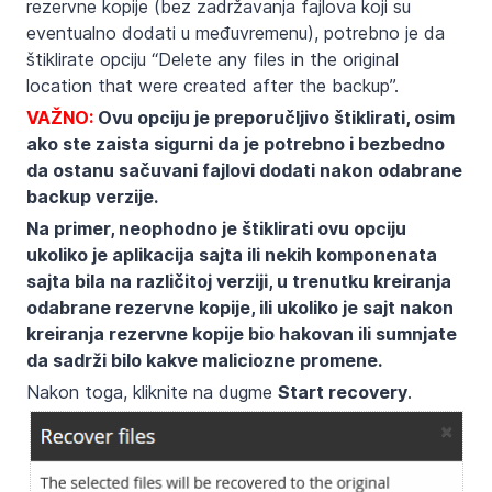
rezervne kopije (bez zadržavanja fajlova koji su
eventualno dodati u međuvremenu), potrebno je da
štiklirate opciju “Delete any files in the original
location that were created after the backup”.
VAŽNO:
Ovu opciju je preporučljivo štiklirati, osim
ako ste zaista sigurni da je potrebno i bezbedno
da ostanu sačuvani fajlovi dodati nakon odabrane
backup verzije.
Na primer, neophodno je štiklirati ovu opciju
ukoliko je aplikacija sajta ili nekih komponenata
sajta bila na različitoj verziji, u trenutku kreiranja
odabrane rezervne kopije, ili ukoliko je sajt nakon
kreiranja rezervne kopije bio hakovan ili sumnjate
da sadrži bilo kakve maliciozne promene.
Nakon toga, kliknite na dugme
Start recovery
.