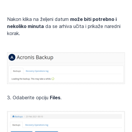
Nakon klika na željeni datum
može biti potrebno i
nekoliko minuta
da se arhiva učita i prikaže naredni
korak.
3. Odaberite opciju
Files
.