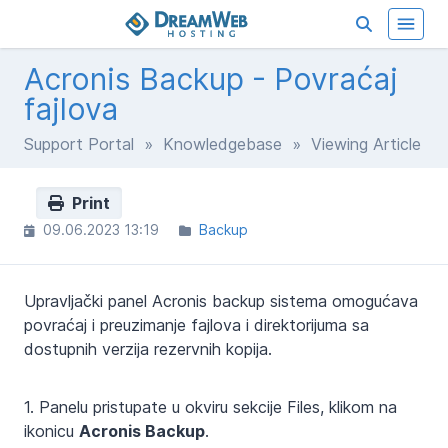
Acronis Backup - Povraćaj
fajlova
Support Portal
»
Knowledgebase
» Viewing Article
Print
09.06.2023 13:19
Backup
Upravljački panel Acronis backup sistema omogućava
povraćaj i preuzimanje fajlova i direktorijuma
sa
dostupnih verzija rezervnih kopija.
1. Panelu pristupate u okviru sekcije Files, klikom na
ikonicu
Acronis Backup
.