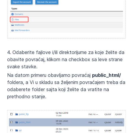
4. Odaberite fajlove i/ili direktorijume za koje želite da
obavite povraćaj, klikom na checkbox sa leve strane
svake stavke.
Na datom primeru obavljamo povraćaj
public_html/
foldera, a Vi u skladu sa željenim povraćajem treba da
odaberete folder sajta koji želite da vratite na
prethodno stanje.