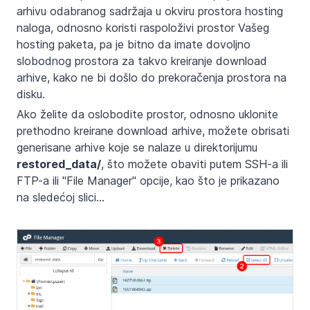
arhivu odabranog sadržaja u okviru prostora hosting
naloga, odnosno koristi raspoloživi prostor Vašeg
hosting paketa, pa je bitno da imate dovoljno
slobodnog prostora za takvo kreiranje download
arhive, kako ne bi došlo do prekoračenja prostora na
disku.
Ako želite da oslobodite prostor, odnosno uklonite
prethodno kreirane download arhive, možete obrisati
generisane arhive koje se nalaze u direktorijumu
restored_data/
, što možete obaviti putem SSH-a ili
FTP-a ili "File Manager" opcije, kao što je prikazano
na sledećoj slici...