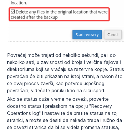
Povraćaj može trajati od nekoliko sekundi, pa i do
nekoliko sati, u zavisnosti od broja i veličine fajlova i
direktorijuma koji se vraćaju sa rezervne kopije. Status
povraćaja će biti prikazan na istoj strani, a nakon što
se ovaj proces završi, kao potvrdu uspešnog
povraćaja, videćete poruku kao na slici ispod.
Ako se status duže vreme ne osveži, proverite
dodatno status i prelaskom na opciju "Recovery
Operations log" i nastavite da pratite status na toj
stranici, a može se desiti da nekada treba i ručno da
se osveži stranica da bi se videla promena statusa,