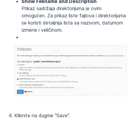
Show Filename and Description
Prikaz sadržaja direktorijuma je ovim
omogućen. Za prikaz liste fajlova i direktorijuma
se koristi detaljnija lista sa nazivom, datumom
izmene i veličinom.
Kliknite na dugme "Save".