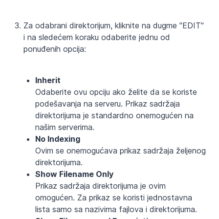
Za odabrani direktorijum, kliknite na dugme "EDIT"
i na sledećem koraku odaberite jednu od
ponuđenih opcija:
Inherit
Odaberite ovu opciju ako želite da se koriste
podešavanja na serveru. Prikaz sadržaja
direktorijuma je standardno onemogućen na
našim serverima.
No Indexing
Ovim se onemogućava prikaz sadržaja željenog
direktorijuma.
Show Filename Only
Prikaz sadržaja direktorijuma je ovim
omogućen. Za prikaz se koristi jednostavna
lista samo sa nazivima fajlova i direktorijuma.