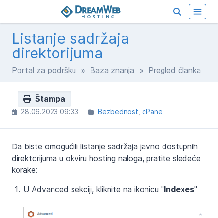
Listanje sadržaja
direktorijuma
Portal za podršku
»
Baza znanja
» Pregled članka
Štampa
28.06.2023 09:33
Bezbednost
cPanel
Da biste omogućili listanje sadržaja javno dostupnih
direktorijuma u okviru hosting naloga, pratite sledeće
korake:
U Advanced sekciji, kliknite na ikonicu "
Indexes
"