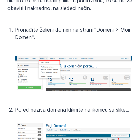
ukoliko to niste uradili prilikom porudžbine, to se može
obaviti i naknadno, na sledeći način...
Pronađite željeni domen na strani "Domeni > Moji
Domeni"...
Pored naziva domena kliknite na ikonicu sa slike...