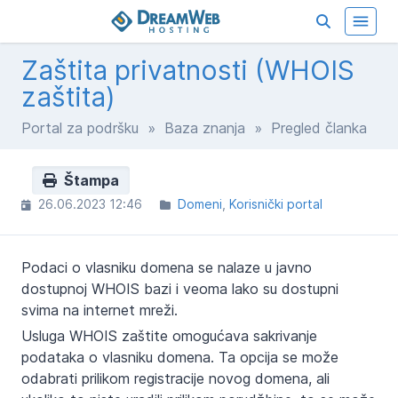
Zaštita privatnosti (WHOIS
zaštita)
Portal za podršku
»
Baza znanja
» Pregled članka
Štampa
26.06.2023 12:46
Domeni
Korisnički portal
Podaci o vlasniku domena se nalaze u javno
dostupnoj WHOIS bazi i veoma lako su dostupni
svima na internet mreži.
Usluga WHOIS zaštite omogućava sakrivanje
podataka o vlasniku domena. Ta opcija se može
odabrati prilikom registracije novog domena, ali