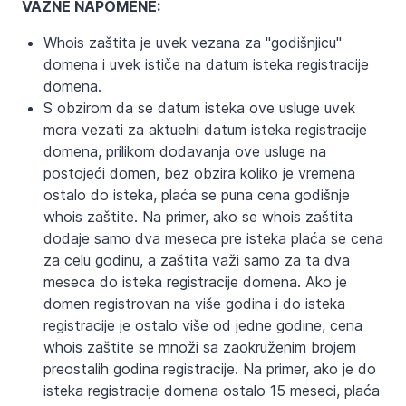
VAŽNE NAPOMENE:
Whois zaštita je uvek vezana za "godišnjicu"
domena i uvek ističe na datum isteka registracije
domena.
S obzirom da se datum isteka ove usluge uvek
mora vezati za aktuelni datum isteka registracije
domena, prilikom dodavanja ove usluge na
postojeći domen, bez obzira koliko je vremena
ostalo do isteka, plaća se puna cena godišnje
whois zaštite. Na primer, ako se whois zaštita
dodaje samo dva meseca pre isteka plaća se cena
za celu godinu, a zaštita važi samo za ta dva
meseca do isteka registracije domena. Ako je
domen registrovan na više godina i do isteka
registracije je ostalo više od jedne godine, cena
whois zaštite se množi sa zaokruženim brojem
preostalih godina registracije. Na primer, ako je do
isteka registracije domena ostalo 15 meseci, plaća