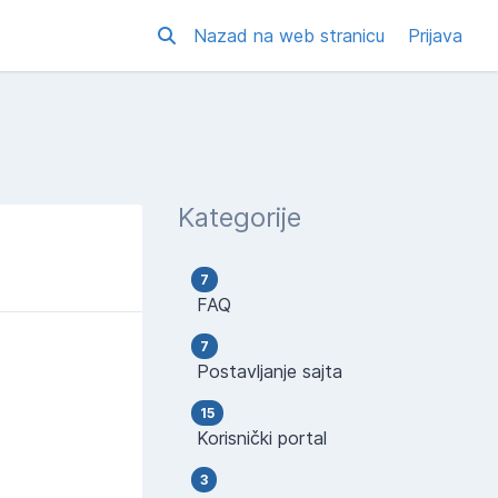
Nazad na web stranicu
Prijava
Kategorije
7
FAQ
7
Postavljanje sajta
15
Korisnički portal
3