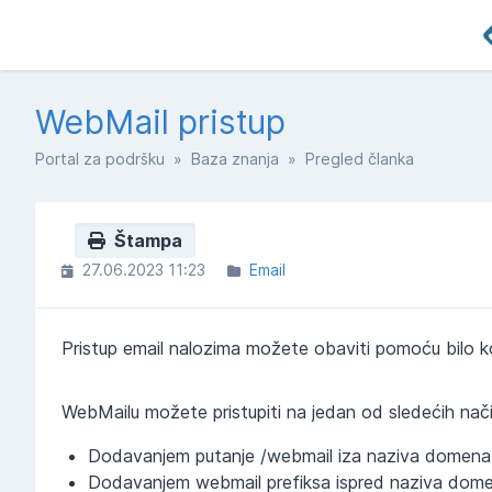
WebMail pristup
Portal za podršku
»
Baza znanja
» Pregled članka
Štampa
27.06.2023 11:23
Email
Pristup email nalozima možete obaviti pomoću bilo kog
WebMailu možete pristupiti na jedan od sledećih nači
Dodavanjem putanje /webmail iza naziva domena.
Dodavanjem webmail prefiksa ispred naziva domen