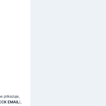
e prikazuje,
ECK EMAIL
),