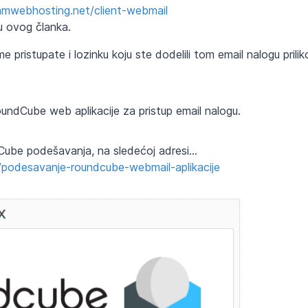
amwebhosting.net/client-webmail
u ovog članka.
 pristupate i lozinku koju ste dodelili tom email nalogu prilik
undCube web aplikacije za pristup email nalogu.
be podešavanja, na sledećoj adresi...
e/podesavanje-roundcube-webmail-aplikacije