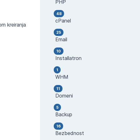
PHP
48
cPanel
om kreiranja
25
Email
10
Installatron
1
WHM
11
Domeni
5
Backup
16
Bezbednost