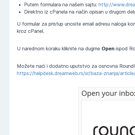
Putem formulara na našem sajtu:
http://www.dre
Direktno iz cPanela na način opisan u drugom del
U formular za pristup unosite email adresu naloga kome
kroz cPanel.
U narednom koraku kliknite na dugme
Open
ispod Ro
Možete naći i dodatno uputstvo za osnovna RoundCu
https://helpdesk.dreamweb.rs/sr/baza-znanja/articl