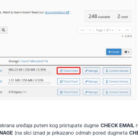
ije ekrana uređaja putem kog pristupate dugme
CHECK EMAIL
n
NAGE
(na slici iznad je prikazano odmah pored dugmeta
CH