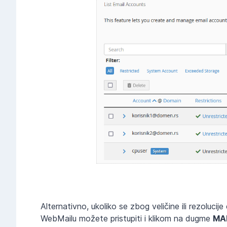
Alternativno, ukoliko se zbog veličine ili rezoluc
WebMailu možete pristupiti i klikom na dugme
MA