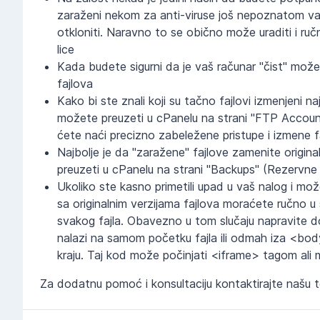
zaraženi nekom za anti-viruse još nepoznatom vari
otkloniti. Naravno to se obično može uraditi i ru
lice
Kada budete sigurni da je vaš računar "čist" možet
fajlova
Kako bi ste znali koji su tačno fajlovi izmenjeni 
možete preuzeti u cPanelu na strani "FTP Account
ćete naći precizno zabeležene pristupe i izmene f
Najbolje je da "zaražene" fajlove zamenite origin
preuzeti u cPanelu na strani "Backups" (Rezervne 
Ukoliko ste kasno primetili upad u vaš nalog i m
sa originalnim verzijama fajlova moraćete ručno u 
svakog fajla. Obavezno u tom slučaju napravite d
nalazi na samom početku fajla ili odmah iza <bod
kraju. Taj kod može počinjati <iframe> tagom ali mo
Za dodatnu pomoć i konsultaciju kontaktirajte našu 