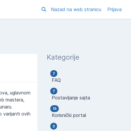
Nazad na web stranicu
Prijava
Kategorije
7
FAQ
7
lova, uglavnom
Postavljanje sajta
web mastera,
unaru.
15
 varijanti ovih
Korisnički portal
3