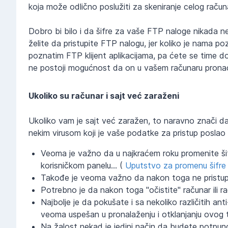
koja može odlično poslužiti za skeniranje celog račun
Dobro bi bilo i da šifre za vaše FTP naloge nikada n
želite da pristupite FTP nalogu, jer koliko je nama 
poznatim FTP klijent aplikacijama, pa ćete se time 
ne postoji mogućnost da on u vašem računaru pronađ
Ukoliko su računar i sajt već zaraženi
Ukoliko vam je sajt već zaražen, to naravno znači d
nekim virusom koji je vaše podatke za pristup poslao 
Veoma je važno da u najkraćem roku promenite šif
korisničkom panelu... (
Uputstvo za promenu šifre
Takođe je veoma važno da nakon toga ne pristup
Potrebno je da nakon toga "očistite" računar ili ra
Najbolje je da pokušate i sa nekoliko različitih a
veoma uspešan u pronalaženju i otklanjanju ovog t
Na žalost nekad je jedini način da budete potpuno 