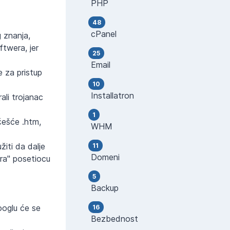
PHP
48
cPanel
 znanja,
ftwera, jer
25
Email
e za pristup
10
Installatron
ali trojanac
1
češće .htm,
WHM
žiti da dalje
11
Domeni
era" posetiocu
5
Backup
ooglu će se
16
Bezbednost