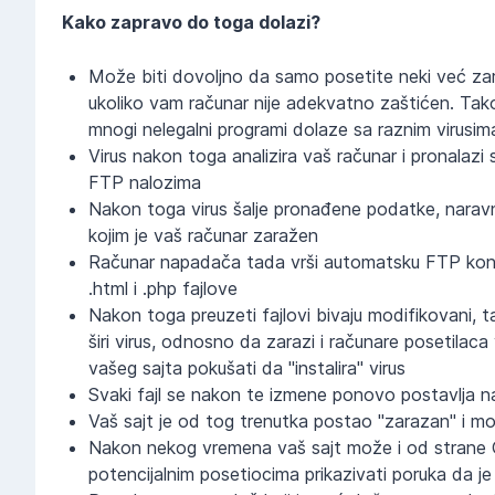
Kako zapravo do toga dolazi?
Može biti dovoljno da samo posetite neki već zara
ukoliko vam računar nije adekvatno zaštićen. Tako
mnogi nelegalni programi dolaze sa raznim virusim
Virus nakon toga analizira vaš računar i pronalazi
FTP nalozima
Nakon toga virus šalje pronađene podatke, naravno
kojim je vaš računar zaražen
Računar napadača tada vrši automatsku FTP konekc
.html i .php fajlove
Nakon toga preuzeti fajlovi bivaju modifikovani, tak
širi virus, odnosno da zarazi i računare posetilac
vašeg sajta pokušati da "instalira" virus
Svaki fajl se nakon te izmene ponovo postavlja n
Vaš sajt je od tog trenutka postao "zarazan" i mož
Nakon nekog vremena vaš sajt može i od strane Go
potencijalnim posetiocima prikazivati poruka da j