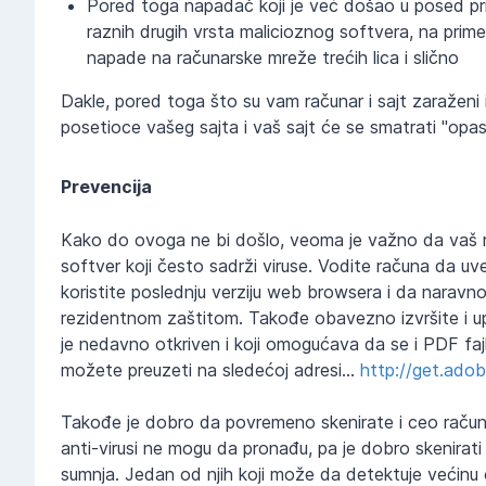
Pored toga napadač koji je već došao u posed pri
raznih drugih vrsta malicioznog softvera, na prim
napade na računarske mreže trećih lica i slično
Dakle, pored toga što su vam računar i sajt zaraženi
posetioce vašeg sajta i vaš sajt će se smatrati "opasn
Prevencija
Kako do ovoga ne bi došlo, veoma je važno da vaš ra
softver koji često sadrži viruse. Vodite računa da uv
koristite poslednju verziju web browsera i da naravno
rezidentnom zaštitom. Takođe obavezno izvršite i
je nedavno otkriven i koji omogućava da se i PDF fajl
možete preuzeti na sledećoj adresi...
http://get.ado
Takođe je dobro da povremeno skenirate i ceo računa
anti-virusi ne mogu da pronađu, pa je dobro skenirati r
sumnja. Jedan od njih koji može da detektuje većinu 