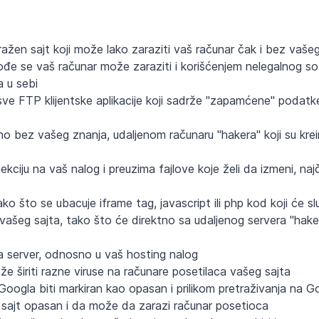
žen sajt koji može lako zaraziti vaš računar čak i bez vašeg
đe se vaš računar može zaraziti i korišćenjem nelegalnog so
a u sebi
 sve FTP klijentske aplikacije koji sadrže "zapamćene" podatk
 bez vašeg znanja, udaljenom računaru "hakera" koji su kreir
iju na vaš nalog i preuzima fajlove koje želi da izmeni, naj
o što se ubacuje iframe tag, javascript ili php kod koji će slu
a vašeg sajta, tako što će direktno sa udaljenog servera "hak
a server, odnosno u vaš hosting nalog
e širiti razne viruse na računare posetilaca vašeg sajta
ogla biti markiran kao opasan i prilikom pretraživanja na G
e sajt opasan i da može da zarazi računar posetioca