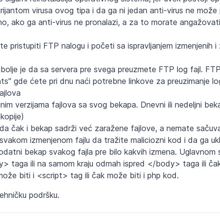
jantom virusa ovog tipa i da ga ni jedan anti-virus ne može p
čno, ako ga anti-virus ne pronalazi, a za to morate angažovat
e pristupiti FTP nalogu i početi sa ispravljanjem izmenjenih i
najbolje je da sa servera pre svega preuzmete FTP log fajl. FT
s" gde ćete pri dnu naći potrebne linkove za preuzimanje lo
ajlova
alnim verzijama fajlova sa svog bekapa. Dnevni ili nedeljni b
kopije)
ožda čak i bekap sadrži već zaražene fajlove, a nemate sačuv
svakom izmenjenom fajlu da tražite maliciozni kod i da ga ukl
odatni bekap svakog fajla pre bilo kakvih izmena. Uglavnom 
y> taga ili na samom kraju odmah ispred </body> taga ili č
že biti i <script> tag ili čak može biti i php kod.
tehničku podršku.