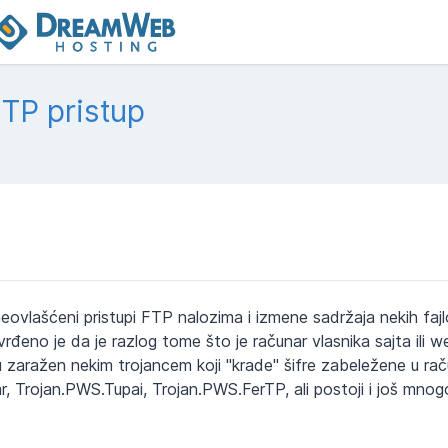
FTP pristup
eovlašćeni pristupi FTP nalozima i izmene sadržaja nekih faj
đeno je da je razlog tome što je računar vlasnika sajta ili 
zaražen nekim trojancem koji "krade" šifre zabeležene u rač
ar, Trojan.PWS.Tupai, Trojan.PWS.FerTP, ali postoji i još mnogo