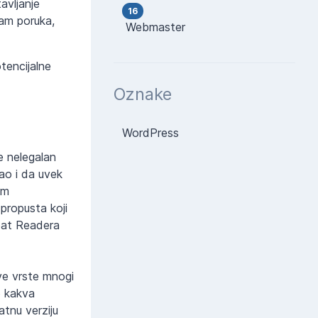
avljanje
16
pam poruka,
Webmaster
tencijalne
Oznake
WordPress
e nelegalan
kao i da uvek
om
ropusta koji
obat Readera
ve vrste mnogi
o kakva
atnu verziju