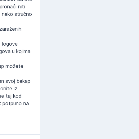
ronaći niti
i neko stručno
 zaraženih
P logove
gova u kojima
ekap možete
an svoj bekap
onite iz
se taj kod
ak potpuno na