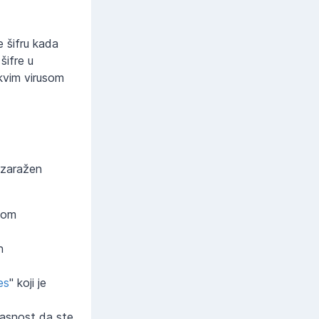
e šifru kada
šifre u
kvim virusom
 zaražen
svom
n
es
" koji je
opasnost da ste