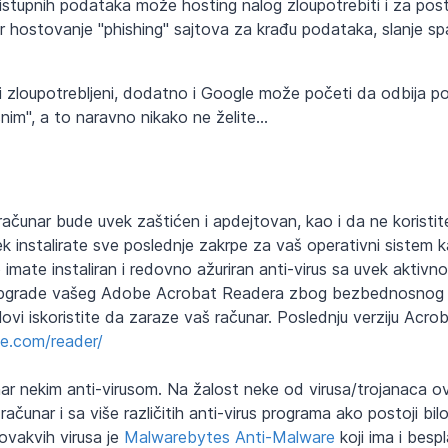
stupnih podataka može hosting nalog zloupotrebiti i za post
er hostovanje "phishing" sajtova za krađu podataka, slanje s
 i zloupotrebljeni, dodatno i Google može početi da odbija po
im", a to naravno nikako ne želite...
čunar bude uvek zaštićen i apdejtovan, kao i da ne koristit
ek instalirate sve poslednje zakrpe za vaš operativni sistem 
 imate instaliran i redovno ažuriran anti-virus sa uvek aktivn
 upgrade vašeg Adobe Acrobat Readera zbog bezbednosnog p
ovi iskoristite da zaraze vaš računar. Poslednju verziju Acr
be.com/reader/
r nekim anti-virusom. Na žalost neke od virusa/trojanaca o
ačunar i sa više različitih anti-virus programa ako postoji bil
ovakvih virusa je
Malwarebytes Anti-Malware
koji ima i bespl