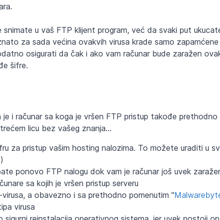
ara.
e snimate u vaš FTP klijent program, već da svaki put ukucat
poznato za sada većina ovakvih virusa krade samo zapamćene 
dodatno osigurati da čak i ako vam računar bude zaražen ova
e šifre.
a je i računar sa koga je vršen FTP pristup takođe prethodno
trećem licu bez vašeg znanja...
ru za pristup vašim hosting nalozima. To možete uraditi u 
)
ate ponovo FTP nalogu dok vam je računar još uvek zaraže
čunare sa kojih je vršen pristup serveru
nti-virusa, a obavezno i sa prethodno pomenutim "
Malwarebyt
ipa virusa
sigurni reinstalacija operativnog sistema, jer uvek postoji 