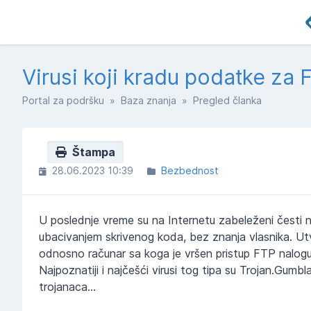
Virusi koji kradu podatke za 
Portal za podršku
»
Baza znanja
» Pregled članka
Štampa
28.06.2023 10:39
Bezbednost
U poslednje vreme su na Internetu zabeleženi česti n
ubacivanjem skrivenog koda, bez znanja vlasnika. Utvr
odnosno računar sa koga je vršen pristup FTP nalogu 
Najpoznatiji i najčešći virusi tog tipa su Trojan.Gumbl
trojanaca...