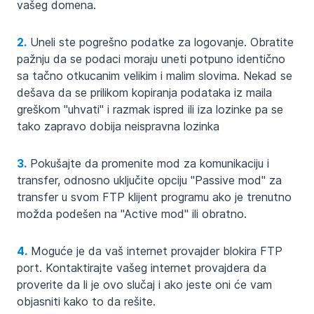
vašeg domena.
2.
Uneli ste pogrešno podatke za logovanje. Obratite
pažnju da se podaci moraju uneti potpuno identično
sa tačno otkucanim velikim i malim slovima. Nekad se
dešava da se prilikom kopiranja podataka iz maila
greškom "uhvati" i razmak ispred ili iza lozinke pa se
tako zapravo dobija neispravna lozinka
3.
Pokušajte da promenite mod za komunikaciju i
transfer, odnosno uključite opciju "Passive mod" za
transfer u svom FTP klijent programu ako je trenutno
možda podešen na "Active mod" ili obratno.
4.
Moguće je da vaš internet provajder blokira FTP
port. Kontaktirajte vašeg internet provajdera da
proverite da li je ovo slučaj i ako jeste oni će vam
objasniti kako to da rešite.