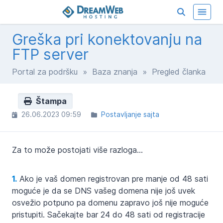
Greška pri konektovanju na
FTP server
Portal za podršku
»
Baza znanja
» Pregled članka
Štampa
26.06.2023 09:59
Postavljanje sajta
Za to može postojati više razloga...
1.
Ako je vaš domen registrovan pre manje od 48 sati
moguće je da se DNS vašeg domena nije još uvek
osvežio potpuno pa domenu zapravo još nije moguće
pristupiti. Sačekajte bar 24 do 48 sati od registracije