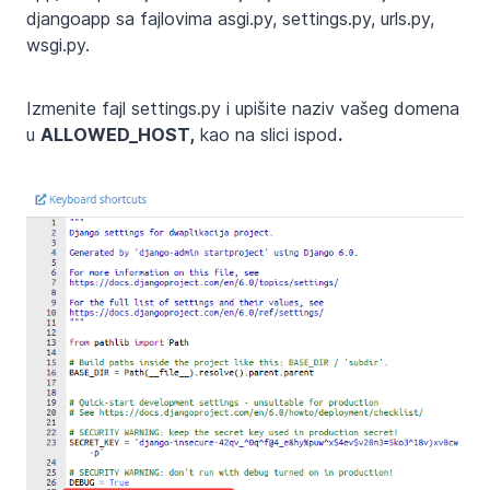
djangoapp sa fajlovima asgi.py, settings.py, urls.py,
wsgi.py.
Izmenite fajl settings.py i upišite naziv vašeg domena
u
ALLOWED_HOST,
kao na slici ispod
.