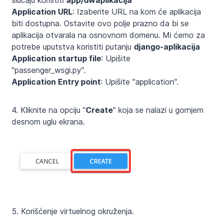
slučaju koristiti
app/dwaplikacija
Application URL
: Izaberite URL na kom će aplikacija
biti dostupna. Ostavite ovo polje prazno da bi se
aplikacija otvarala na osnovnom domenu. Mi ćemo za
potrebe uputstva koristiti putanju
django-aplikacija
Application startup file
: Upišite
"passenger_wsgi.py".
Application Entry point
: Upišite "application".
4. Kliknite na opciju "
Create
" koja se nalazi u gornjem
desnom uglu ekrana.
5. Korišćenje virtuelnog okruženja.