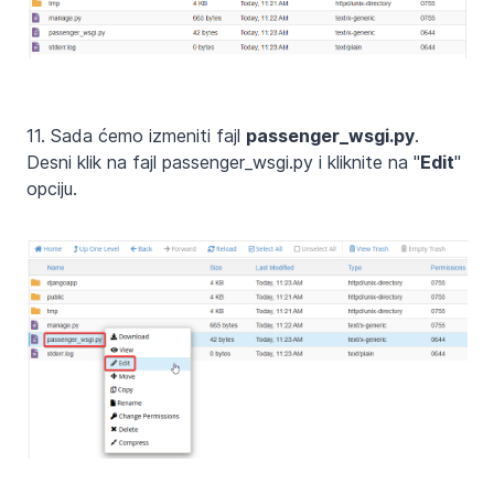
11. Sada ćemo izmeniti fajl
passenger_wsgi.py
.
Desni klik na fajl passenger_wsgi.py i kliknite na "
Edit
"
opciju.