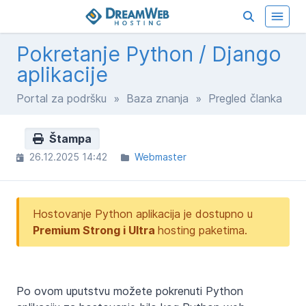
Pokretanje Python / Django
aplikacije
Portal za podršku
»
Baza znanja
» Pregled članka
Štampa
26.12.2025 14:42
Webmaster
Hostovanje Python aplikacija je dostupno u
Premium Strong i Ultra
hosting paketima.
Po ovom uputstvu možete pokrenuti Python