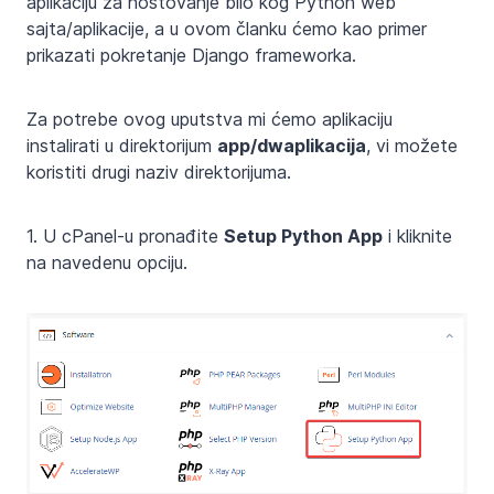
aplikaciju za hostovanje bilo kog Python web
sajta/aplikacije, a u ovom članku ćemo kao primer
prikazati pokretanje Django frameworka.
Za potrebe ovog uputstva mi ćemo aplikaciju
instalirati u direktorijum
app/dwaplikacija
, vi možete
koristiti drugi naziv direktorijuma.
1. U cPanel-u pronađite
Setup Python App
i kliknite
na navedenu opciju.