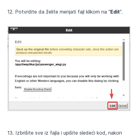
12. Potvrdite da želite menjati fajl klikom na "
Edit
".
13. Izbrišite sve iz fajla i upišite sledeći kod, nakon