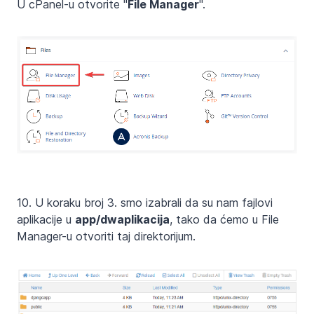
U cPanel-u otvorite "
File Manager
".
10. U koraku broj 3. smo izabrali da su nam fajlovi
aplikacije u
app/dwaplikacija
, tako da ćemo u File
Manager-u otvoriti taj direktorijum.