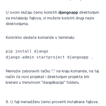
U ovom slučaju ćemo koristiti
djangoapp
direktorijum
za instalaciju fajlova, vi možete koristiti drugi naziv
direktorijuma.
Koristimo sledeće komande u terminalu:
pip install django
django-admin startproject djangoapp .
Nemojte zaboraviti tačku "
.
" na kraju komande, na taj
način će novi projekat i direktorijum projekta biti
kreirani u trenutnom "dwaplikacija" folderu.
9. U fajl menadžeru ćemo proveriti instalirane fajlove.