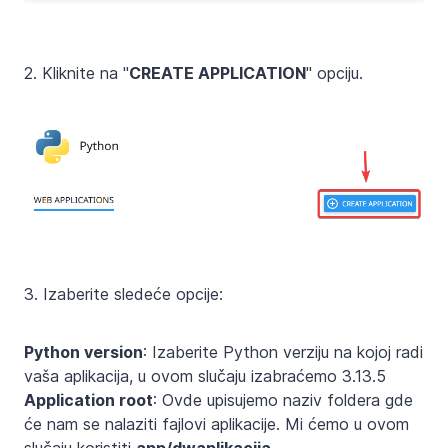
2. Kliknite na "
CREATE APPLICATION
" opciju.
3. Izaberite sledeće opcije:
Python version
: Izaberite Python verziju na kojoj radi
vaša aplikacija, u ovom slučaju izabraćemo 3.13.5
Application root
: Ovde upisujemo naziv foldera gde
će nam se nalaziti fajlovi aplikacije. Mi ćemo u ovom