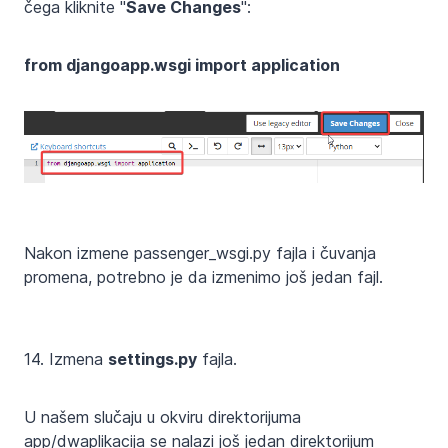
čega kliknite "
Save Changes
":
from djangoapp.wsgi import application
Nakon izmene passenger_wsgi.py fajla i čuvanja
promena, potrebno je da izmenimo još jedan fajl.
14. Izmena
settings.py
fajla.
U našem slučaju u okviru direktorijuma
app/dwaplikacija se nalazi još jedan direktorijum